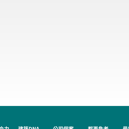
合力
建築DNA
公司個案
都更危老
最