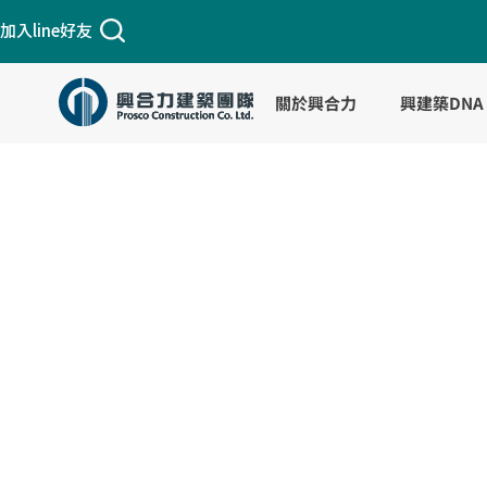
跳
加入line好友
至
主
要
關於興合力
興建築DNA
內
容