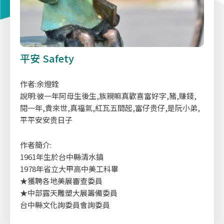
平安 Safety
作者:余燈銓
說明:彼一年阿母生後生,族親嘛真歡喜富好字,豬,賺錢,
閱一年,貴來世,真福氣,紅瓦五間起,富仔贵仔,是阮小弟,
平平安安贵日子
作者簡介:
1961年生於台中縣清水鎮
1978年省立大甲高中美工科畢
★獲聘各地美展審查委員
★中部露天雕塑大展籌備委員
台中縣文化詢委員會詢委員