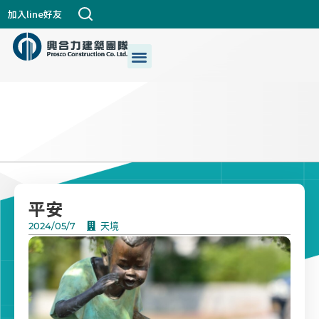
跳
加入line好友
至
主
選
關於興合力
興建築DNA
公司個案
都更危老
最新消息
生活+藝術
我們的服務
要
單
內
容
平安
2024/05/7
天境