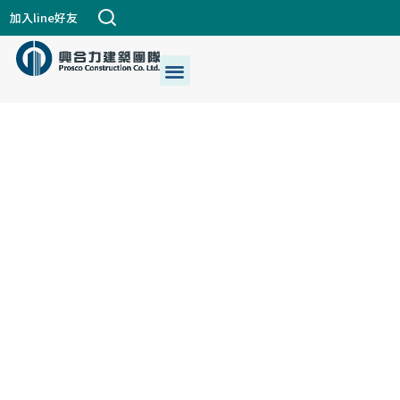
跳
加入line好友
至
主
選
關於興合力
興建築DNA
公司個案
都更危老
最新消息
生活+藝術
我們的服務
要
單
內
容