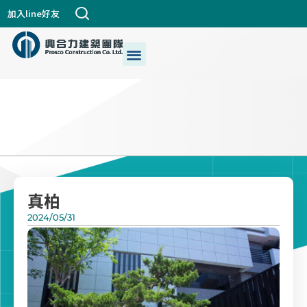
跳
加入line好友
至
主
選
關於興合力
興建築DNA
公司個案
都更危老
最新消息
生活+藝術
我們的服務
要
單
內
容
真柏
2024/05/31