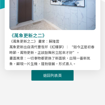
《萬象更新之二》
《萬象更新之二》 畫家：蘇隆雲
萬象更新出自清代曹雪芹《紅樓夢》： “如今正是初春
時節，萬物更新，正該鼓舞另立起來才好”。
畫面寓意：一切事物都更換了新面貌，出現一番新氣
象，顯現一片生機，蓬勃發展，形式喜人。
返回列表頁