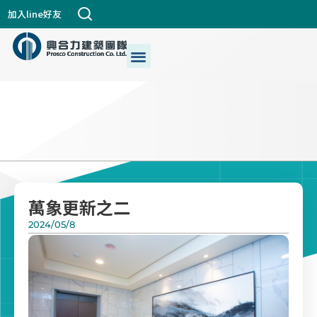
跳
加入line好友
至
主
選
關於興合力
興建築DNA
公司個案
都更危老
最新消息
生活+藝術
我們的服務
要
單
內
容
萬象更新之二
2024/05/8