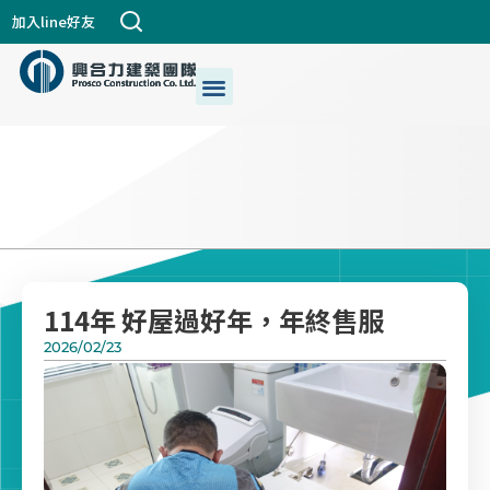
跳
加入line好友
至
主
選
關於興合力
興建築DNA
公司個案
都更危老
最新消息
生活+藝術
我們的服務
要
單
內
容
114年 好屋過好年，年終售服
2026/02/23