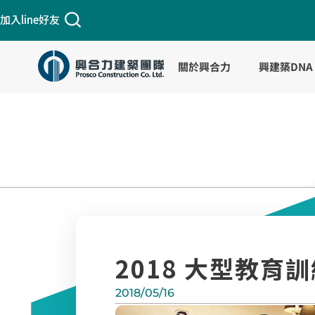
跳
加入line好友
至
主
要
關於興合力
興建築DNA
內
容
2018 大型教育
2018/05/16