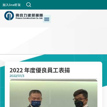
跳
加入line好友
至
主
選
關於興合力
興建築DNA
公司個案
都更危老
最新消息
生活+藝術
我們的服務
要
單
內
容
2022 年度優良員工表揚
2022/01/3