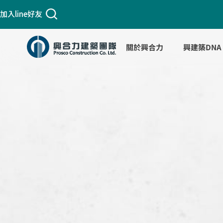
跳
加入line好友
至
主
要
關於興合力
興建築DNA
內
容