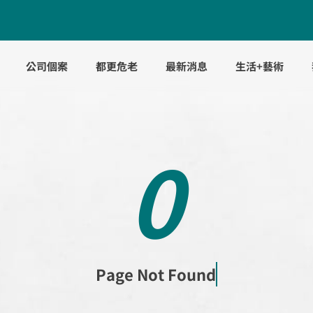
公司個案
都更危老
最新消息
生活+藝術
0
P
a
g
e
N
o
t
F
o
u
n
d