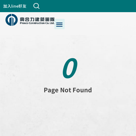
跳
加入line好友
至
主
選
關於興合力
興建築DNA
公司個案
都更危老
最新消息
生活+藝術
我們的服務
要
單
內
容
0
P
a
g
e
N
o
t
F
o
u
n
d