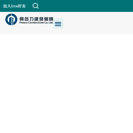
跳
加入line好友
至
主
選
關於興合力
興建築DNA
公司個案
都更危老
最新消息
生活+藝術
我們的服務
要
單
內
容