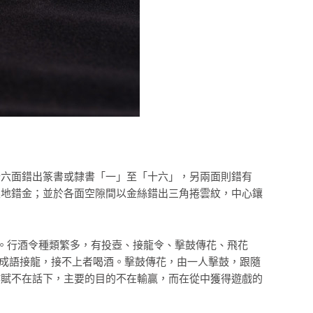
十六面錯出篆書或隸書「一」至「十六」，另兩面則錯有
銀地錯金；並於各面空隙間以金絲錯出三角捲雲紋，中心鑲
圍。行酒令種類繁多，有投壺、接龍令、擊鼓傳花、飛花
成語接龍，接不上者喝酒。擊鼓傳花，由一人擊鼓，跟隨
作賦不在話下，主要的目的不在輸贏，而在從中獲得遊戲的