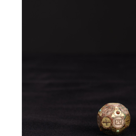
銅
錯
金
銀
十
八
面
骰
三
件
組