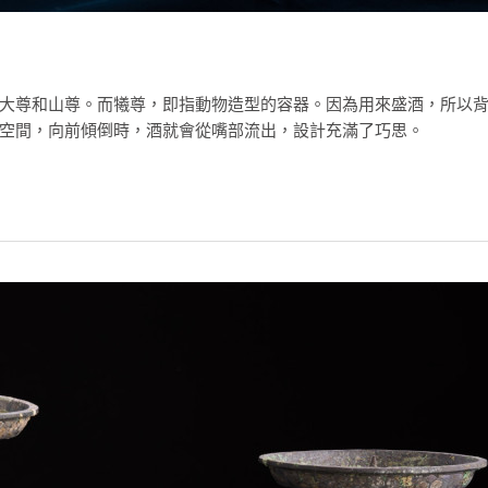
大尊和山尊。而犧尊，即指動物造型的容器。因為用來盛酒，所以
空間，向前傾倒時，酒就會從嘴部流出，設計充滿了巧思。