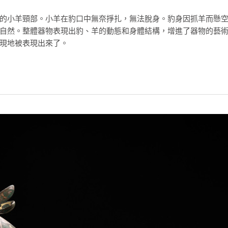
的小羊頸部。小羊在豹口中無奈掙扎，無法脫身。豹身因抓羊而懸
自然。整體器物表現出豹、羊的動態和身體結構，增進了器物的藝
現地被表現出來了。