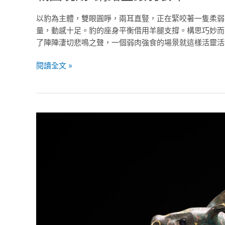
以豹為主體，雙眼圓睜，兩耳直豎，正在緊咬著一隻柔弱
量，動感十足。豹的座身平衡借用羊腿支撐。構思巧妙而
了陣陣淒切悲鳴之聲，一個弱肉強食的場景就這樣活靈活
閱讀全文 »
戰
國
晚
期-
銅
錯
金
銀
帶