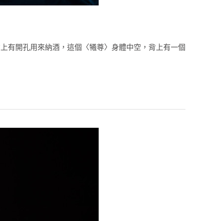
背上有開孔用來納酒，這個〈犧尊〉身體中空，背上有一個