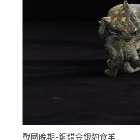
戰國晚期-銅錯金銀豹食羊