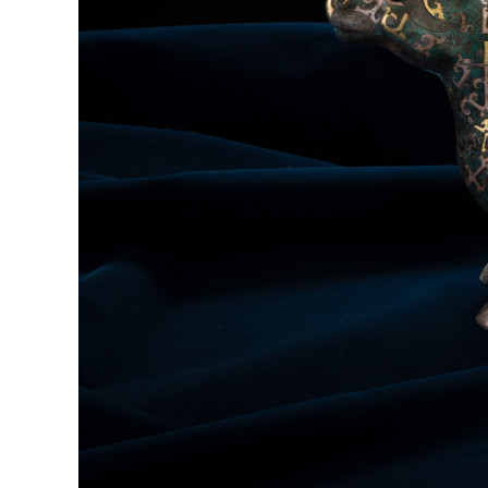
蓋
犧
尊