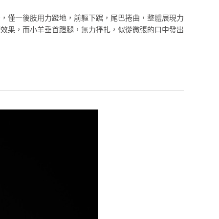
空，僅一後肢用力蹬地，前軀下踞，尾巴捲曲，整體展現力
術效果，而小羊垂首蹬腿，無力掙扎，似從微張的口中發出