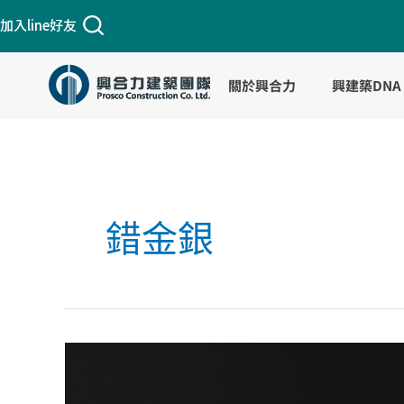
跳
加入line好友
至
主
要
關於興合力
興建築DNA
內
容
文
章
錯金銀
分
頁
西
漢-
青