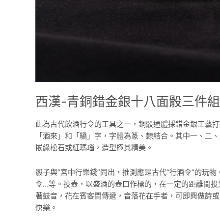
西漢-青銅錯金銀十八面骰三件組
此為古代飲酒行令的工具之一，銅骰通體採錯金銀工藝打
「酒來」和「驕」字，字體為篆、隸結合。其中一、二、
嵌綠松石或紅瑪瑙，造型極其精美。
骰子與“宮中行樂錢”同出，推測應是古代“行酒令”的
令…等。投壺，以盛酒的壺口作標的，在一定的距離間投
著鼓音，花在賓客間傳遞，音落花在手者，可即興做詩或
快樂。