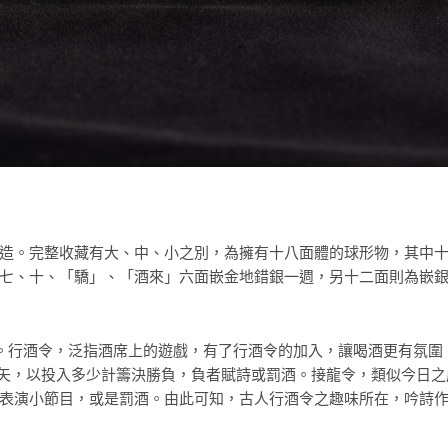
造。完整收藏有大、中、小之別，為擁有十八面體的球形物，其中
七、十、「驕」、「酒來」六面嵌金地錯銀一週，另十二面則為嵌
玩物。行酒令，泛指酒席上的遊戲，有了行酒令的加入，讓喝酒更有氛
矢，以投入多少計籌決勝負，負者賦詩或罰酒。接龍令，類似今日之
表演小節目，或是罰酒。由此可知，古人行酒令之趣味所在，吟詩