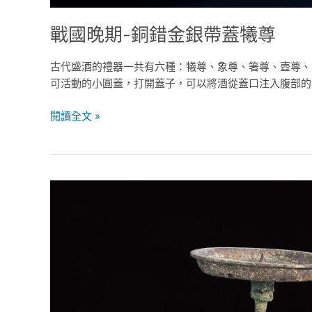
戰國晚期-銅錯金銀帶蓋犧尊
古代盛酒的禮器一共有六種：犧尊、象尊、箸尊、壺尊、
可活動的小圓蓋，打開蓋子，可以將酒從蓋口注入腹部的
閱讀全文 »
西
漢-
青
銅
錯
金
銀
人