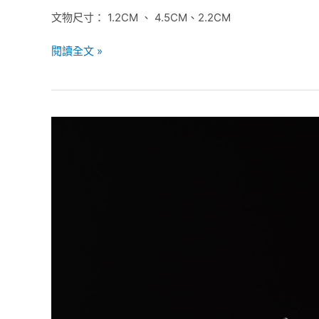
文物尺寸： 1.2CM 、 4.5CM、2.2CM
閱讀全文 »
戰
國
晚
期-
銅
錯
金
銀
豹
食
羊