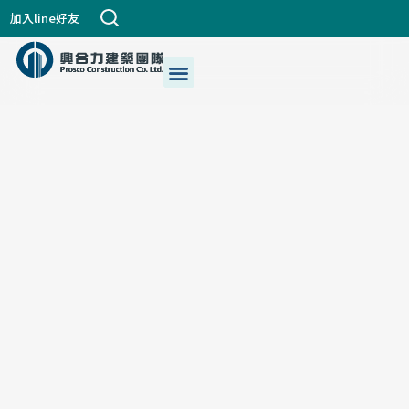
跳
加入line好友
至
主
選
關於興合力
興建築DNA
公司個案
都更危老
最新消息
生活+藝術
我們的服務
要
單
內
容
前往暸解建案