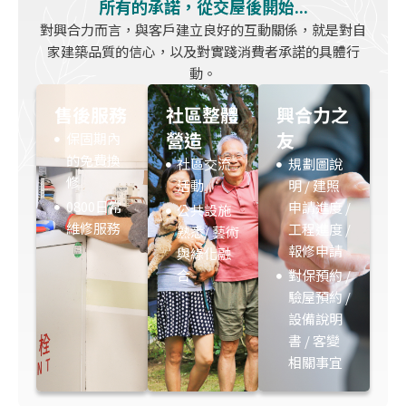
所有的承諾，從交屋後開始...
對興合力而言，與客戶建立良好的互動關係，就是對自
家建築品質的信心，以及對實踐消費者承諾的具體行
動。
售後服務
社區整體
興合力之
營造
友
保固期內
的免費換
社區交流
規劃圖說
修
活動
明 / 建照
0800日常
申請進度 /
公共設施
維修服務
工程進度 /
熟悉/ 藝術
報修申請
與綠化融
合
對保預約 /
驗屋預約 /
設備說明
書 / 客變
相關事宜