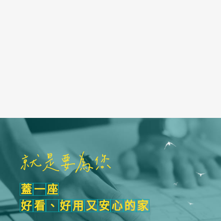
SCROLL DOWN
就是要為您
蓋
一
座
好
看
、
好
用
又
安
心
的
家