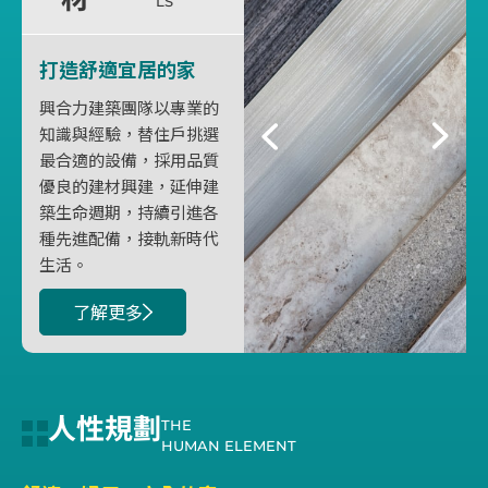
LS
打造舒適宜居的家
興合力建築團隊以專業的
知識與經驗，替住戶挑選
最合適的設備，採用品質
優良的建材興建，延伸建
築生命週期，持續引進各
種先進配備，接軌新時代
生活。
了解更多
人性規劃
THE
HUMAN ELEMENT