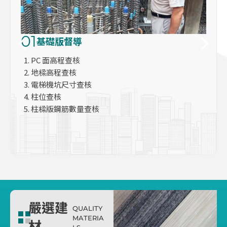
01
基礎版督導
PC 面高程查核
地樑高程查核
電梯機坑尺寸查核
柱位查核
柱樑版鋼筋數量查核
嚴選建
QUALITY
MATERIA
材