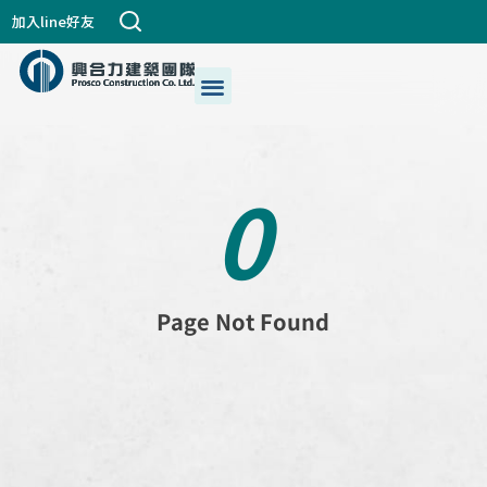
跳
加入line好友
至
主
選
關於興合力
興建築DNA
公司個案
都更危老
最新消息
生活+藝術
我們的服務
要
單
內
容
0
P
a
g
e
N
o
t
F
o
u
n
d