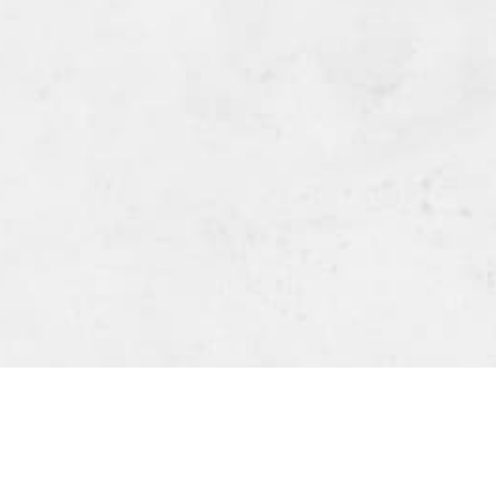
Next
Previous
slide
slide