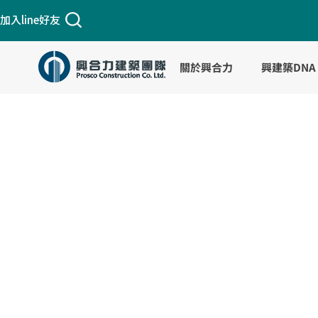
跳
加入line好友
至
主
要
關於興合力
興建築DNA
內
容