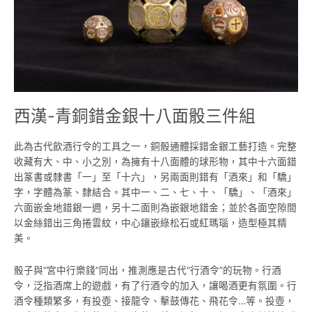
銀
十
八
面
骰
三
件
組
西漢-青銅錯金銀十八面骰三件組
此為古代飲酒行令的工具之一，銅骰通體採錯金銀工藝打造。完整
收藏有大、中、小之別，為擁有十八面體的球形物，其中十六面錯
出篆書或隸書「一」至「十六」，另兩面則錯有「酒來」和「驕」
字，字體為篆、隸結合。其中一、二、七、十、「驕」、「酒來」
六面嵌金地錯銀一週，另十二面則為嵌銀地錯金；並於各面空隙間
以金絲錯出三角捲雲紋，中心鑲嵌綠松石或紅瑪瑙，造型極其精
美。
骰子與“宮中行樂錢”同出，推測應是古代“行酒令”的玩物。行酒
令，泛指酒席上的遊戲，有了行酒令的加入，讓喝酒更有氛圍。行
酒令種類繁多，有投壺、接龍令、擊鼓傳花、飛花令…等。投壺，