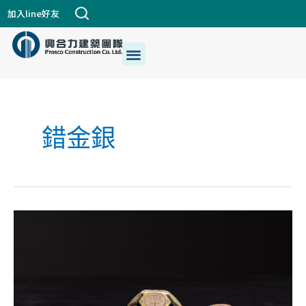
跳
加入line好友
至
主
選
關於興合力
興建築DNA
公司個案
都更危老
最新消息
生活+藝術
我們的服務
要
單
內
容
錯金銀
西
漢-
青
銅
錯
金