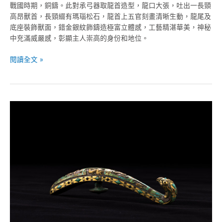
戰國時期，銅鑄。此對承弓器取龍首造型，龍口大張，吐出一長頸
高昂獸首，長頸綴有瑪瑙松石，龍首上五官刻畫清晰生動，龍尾及
底座裝飾獸面，錯金銀紋飾鑄造極富立體感，工藝精湛華美，神秘
中充滿威嚴感，彰顯主人崇高的身份和地位。
閱讀全文 »
漢-
銅
鑲
松
石
錯
金
銀
帶
勾