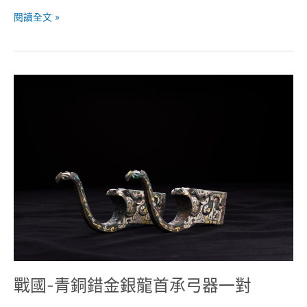
閱讀全文 »
戰
國-
青
銅
錯
金
銀
龍
首
承
弓
器
一
對
戰國-青銅錯金銀龍首承弓器一對