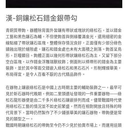
漢-銅鑲松石錯金銀帶勾
青銅質帶鉤，器體除背面外皆鑲有帶狀或塊狀的綠松石，並以錯金
工藝和黑色鑲石為輔，不但使鉤首與側緣覆滿金光，還用細密的金
線點綴了帶狀鑲石區塊。整體保存情況良好，正面僅有少部分綠色
鏽蝕出現於縫隙處，鑲石和錯金處也未有大面積之剝落。鉤首呈鳥
形，巨瞳顯目。鉤體正面以幾何形帶狀鑲綠松石為主，又留下部分
空白區塊，以作錯金浮雕瑞獸紋飾；側面則以條帶形的錯金為主要
裝飾，並於其中等距交錯嵌入綠松石和黑石石片。形制輝燦華美，
布局得宜，是令人百看不厭的古代精品飾件。
在器物上鑲嵌綠松石是中國上古時期主要的輔助裝飾之一，最早可
見於新石器時代晚期，例如二里頭遺址發現的一件重要器物——綠
松石龍形器便是由二千多片綠松石鑲嵌排列而成。儘管戰國時代使
用綠松石工藝的情況並不如史前繁盛，然而在相對開放且特殊的時
代背景下，當時仍然製作了不少鋪張華美的鑲石器物，帶鉤便是常
見的類型之一。
戰國時期鑲綠松石的帶鉤至今仍不少見於拍賣市場上，而運用這類