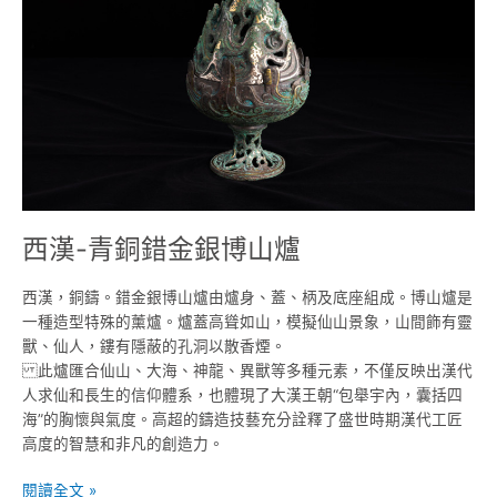
錯
金
銀
博
山
爐
西漢-青銅錯金銀博山爐
西漢，銅鑄。錯金銀博山爐由爐身、蓋、柄及底座組成。博山爐是
一種造型特殊的薰爐。爐蓋高聳如山，模擬仙山景象，山間飾有靈
獸、仙人，鏤有隱蔽的孔洞以散香煙。
此爐匯合仙山、大海、神龍、異獸等多種元素，不僅反映出漢代
人求仙和長生的信仰體系，也體現了大漢王朝“包舉宇內，囊括四
海”的胸懷與氣度。高超的鑄造技藝充分詮釋了盛世時期漢代工匠
高度的智慧和非凡的創造力。
閱讀全文 »