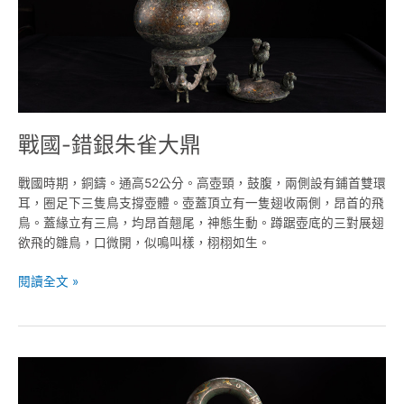
鼎
戰國-錯銀朱雀大鼎
戰國時期，銅鑄。通高52公分。高壺頸，鼓腹，兩側設有鋪首雙環
耳，圈足下三隻鳥支撐壺體。壺蓋頂立有一隻翅收兩側，昂首的飛
鳥。蓋緣立有三鳥，均昂首翹尾，神態生動。蹲踞壺底的三對展翅
欲飛的雛鳥，口微開，似鳴叫樣，栩栩如生。
閱讀全文 »
西
漢-