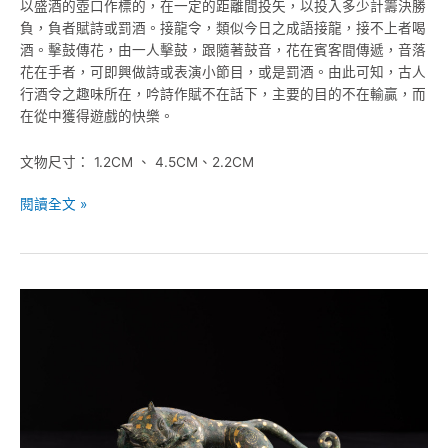
以盛酒的壺口作標的，在一定的距離間投矢，以投入多少計籌決勝
負，負者賦詩或罰酒。接龍令，類似今日之成語接龍，接不上者喝
酒。擊鼓傳花，由一人擊鼓，跟隨著鼓音，花在賓客間傳遞，音落
花在手者，可即興做詩或表演小節目，或是罰酒。由此可知，古人
行酒令之趣味所在，吟詩作賦不在話下，主要的目的不在輸贏，而
在從中獲得遊戲的快樂。
文物尺寸： 1.2CM 、 4.5CM、2.2CM
閱讀全文 »
戰
國
晚
期-
銅
錯
金