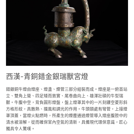
青
銅
錯
金
銀
瑞
獸
宮
燈
西漢-青銅錯金銀瑞獸宮燈
錯銀銅牛燈由燈座、燈盞、煙管三部分組裝而成。燈座是一俯首站
立、雙角上聳、四足矮而敦實、尾卷曲向上、雄渾壯碩的牛型瑞
獸。牛腹中空，背負圓形燈盤，盤上燈罩其中的一片刻鏤空菱形斜
方格形紋，具散熱、擋風和調光的作用。牛頭頸處有彎管，上接燈
罩頂蓋，當燈火點燃時，所產生的煙塵通過煙管導入燈座腹腔中的
清水被溶解，從而確保室內空氣的清新，具備現代環保意識，匠心
獨具令人驚嘆。