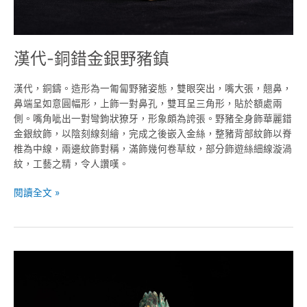
漢代-銅錯金銀野豬鎮
漢代，銅鑄。造形為一匍匐野豬姿態，雙眼突出，嘴大張，翹鼻，
鼻端呈如意圓幅形，上飾一對鼻孔，雙耳呈三角形，貼於額處兩
側。嘴角呲出一對彎鉤狀獠牙，形象頗為誇張。野豬全身飾華麗錯
金銀紋飾，以陰刻線刻繪，完成之後嵌入金絲，整豬背部紋飾以脊
椎為中線，兩邊紋飾對稱，滿飾幾何卷草紋，部分飾遊絲細線漩渦
紋，工藝之精，令人讚嘆。
閱讀全文 »
西
漢-
青
銅