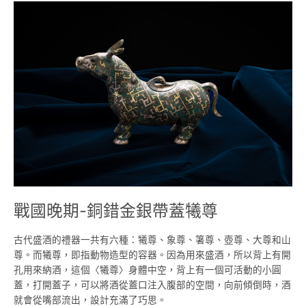
戰
國
晚
期-
銅
錯
金
銀
帶
蓋
犧
尊
戰國晚期-銅錯金銀帶蓋犧尊
古代盛酒的禮器一共有六種：犧尊、象尊、箸尊、壺尊、大尊和山
尊。而犧尊，即指動物造型的容器。因為用來盛酒，所以背上有開
孔用來納酒，這個〈犧尊〉身體中空，背上有一個可活動的小圓
蓋，打開蓋子，可以將酒從蓋口注入腹部的空間，向前傾倒時，酒
就會從嘴部流出，設計充滿了巧思。