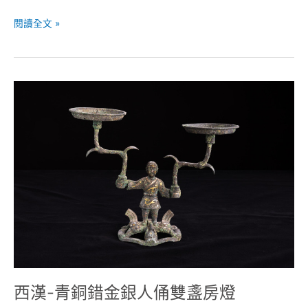
閱讀全文 »
西
漢-
青
銅
錯
金
銀
人
俑
雙
盞
房
燈
西漢-青銅錯金銀人俑雙盞房燈