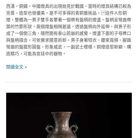
西漢，銅鑄。中國燈具的出現始見於戰國。當時的燈具結構已較為
完善，造型也很優美，是不可多得的青銅藝術品。 這件人形銅
燈，整體為一男子雙手各擎著一個帶有盤柄的燈盞。盤柄呈彎曲帶
葉的竹節形狀，兩個燈盤相隔甚遠，透過盤柄向外延伸，與男子形
成了一個倒三角，隱然間有泰山若崩的感覺。燈盞下面的子母榫口
與盤柄插合，可依需求隨意拆卸。男子身著短衣，腰束寬頻，腳踏
彎曲的盤龍形圓盤，形象威武，一副武士模樣。銅燈造型新穎、構
造精巧，可能為宮廷中的器物。
閱讀全文 »
戰
國-
錯
銀
朱
雀
大