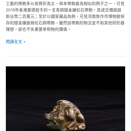
工藝的帶鉤多以長條形為主。與本帶鉤最為相似的例子之一，可見
2015年香港嘉德經手的一支青銅錯金鑲松石帶鉤，其成交價超過
新台幣二百萬元；至於以國家藏品為例，可見河南焦作市博物館保
存的錯金鑲嵌綠松石銅帶鉤，雖然該帶鉤的物況並不如其他同形器
理想，卻也不失重要參照物的價值。
閱讀全文 »
漢
代-
銅
錯
金
銀
野
豬
鎮