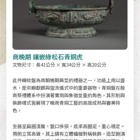
商晚期 鑲嵌綠松石青銅虎
文物尺寸：長41公分 × 寬34公分 × 高20公分
此件蟬紋盤為商朝晚期典型的禮器之一，功能上用以盛
水，是宗廟獻饌與盥洗儀式中的重要器物。青銅盤在殷
商祭禮體系中扮演著實用與象徵並重的角色，其形制與
裝飾樣式皆展現了晚商青銅工藝的高度成熟與審美特
色。
全器呈扁圓淺腹，盤口侈張，底承高圈足，重心穩定。
兩側立耳高聳，其上鑄有立體蟠龍對稱裝飾，造型飽滿