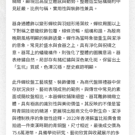
精緻，顯現出高度立體感與動勢。整體造型結構簡約中
見莊嚴，比例勻稱，實用性與裝飾性兼具。
器身通體飾以變形蟬紋與羽翅形捲葉紋，蟬紋周圍以上
下對稱之夔龍紋飾包覆，線條流暢，組構和諧，為殷商
晚期風格明顯的裝飾語彙。蟬作為當時象徵重生與潔淨
的意象，常見於盛水與食器之上，具有淨化與祝禱之
意。器耳上的蟠龍構件，則強化了整體的圖騰意涵。器
表綠鏽自然，局部存有赭紅鏽與深色氧化斑，保留出土
「生坑」質感，色澤沉穩，歷史痕跡明顯。
此件蟬紋盤工藝規整、裝飾優雅，為商代盤類禮器中保
存狀況良好、藝術表現成熟的範例。與傳世中常見的素
面或簡紋盤相比，本器蟬紋鋪陳細密、器耳雕飾精緻立
體，具有極高的識別性與美術價值。其反映的不僅是當
時青銅技術的精湛，更展現出殷商文化中對生命、潔淨
與禮制秩序的象徵性詮釋。2022年香港蘇富比拍賣會曾
拍過一件東漢時期的青銅盤，尺寸相近，最後成交價為
75.6萬港幣，具備學術研究、藝術欣賞與收藏展示的多