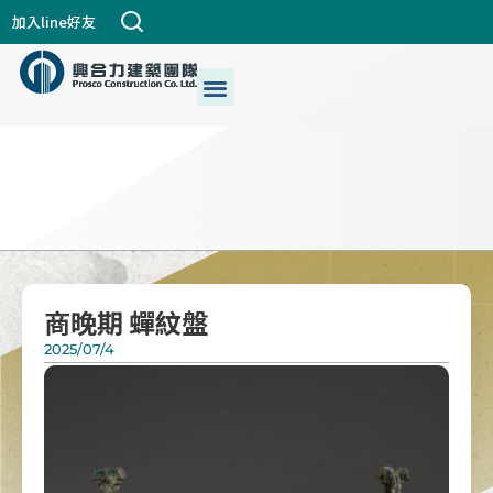
跳
加入line好友
至
主
選
關於興合力
興建築DNA
公司個案
都更危老
最新消息
生活+藝術
我們的服務
要
單
內
容
商晚期 蟬紋盤
2025/07/4